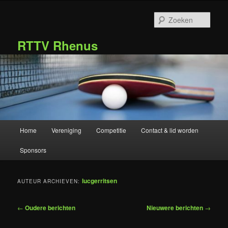
Spring
Spring
naar
naar
Zoek
de
de
primaire
secundaire
RTTV Rhenus
inhoud
inhoud
Hoofdmenu
Home
Vereniging
Competitie
Contact & lid worden
Sponsors
lucgerritsen
AUTEUR ARCHIEVEN:
Bericht
←
Oudere berichten
Nieuwere berichten
→
navigatie