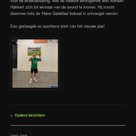
voor de eindklassering. Met de meeste winstgames wist Adriaan
Hakkert zich tot winnaar van de avond te kronen. Hij mocht
daarmee trots de ‘Hans Gadellaa’-bokaal in ontvangst nemen.
Een geslaagde en sportieve start van het nieuwe jaar!
Bericht
←
Oudere berichten
navigatie
VIND ONS