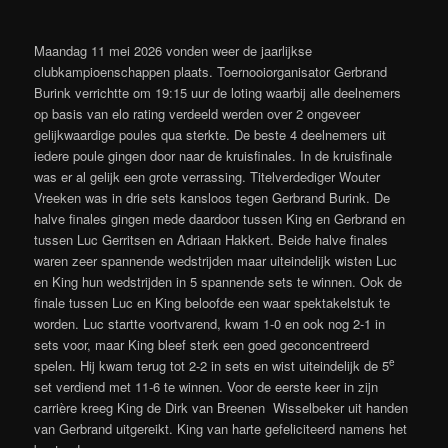
Maandag 11 mei 2026 vonden weer de jaarlijkse
clubkampioenschappen plaats. Toernooiorganisator Gerbrand
Burink verrichtte om 19:15 uur de loting waarbij alle deelnemers
op basis van elo rating verdeeld werden over 2 ongeveer
gelijkwaardige poules qua sterkte. De beste 4 deelnemers uit
iedere poule gingen door naar de kruisfinales. In de kruisfinale
was er al gelijk een grote verrassing. Titelverdediger Wouter
Vreeken was in drie sets kansloos tegen Gerbrand Burink. De
halve finales gingen mede daardoor tussen King en Gerbrand en
tussen Luc Gerritsen en Adriaan Hakkert. Beide halve finales
waren zeer spannende wedstrijden maar uiteindelijk wisten Luc
en King hun wedstrijden in 5 spannende sets te winnen. Ook de
finale tussen Luc en King beloofde een waar spektakelstuk te
worden. Luc startte voortvarend, kwam 1-0 en ook nog 2-1 in
sets voor, maar King bleef sterk een goed geconcentreerd
e
spelen. Hij kwam terug tot 2-2 in sets en wist uiteindelijk de 5
set verdiend met 11-6 te winnen. Voor de eerste keer in zijn
carrière kreeg King de Dirk van Breenen Wisselbeker uit handen
van Gerbrand uitgereikt. King van harte gefeliciteerd namens het