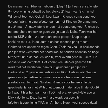
De mannen van Rhenus hebben vrijdag 19 juni een sensationele
e
5-4 overwinning behaalt op het sterke 2
team van SKF in het
Wiltschut toernooi. Ook dit keer kwam Rhenus verrassend voor
de dag. Want nu ging Wouter samen met King en Gerbrand mee
e
als 3
man. Al gauw stond er een 4-2 voorsprong voor Rhenus op
het scorebord en leek er geen vuiltje aan de lucht. Toch wist het
sterke SKF zich in 2 zeer spannende partijen knap terug te
knokken tot 4-4. In de laatste en beslissende partij moest
Gerbrand het opnemen tegen Chen. Zoals zo vaak in beslissende
partijen wist Gerbrand het hoofd koel te houden ondanks de hoge
temperatuur in de zaal en won hij zeer overtuigend in 3 sets. De
sensatie was compleet. Het vooraf veel sterker geachte SKF
werd met 5-4 verslagen, dankzij 3 gewonnen partijen van
Gerbrand en 2 gewonnen partijen van King. Helaas wist Wouter
geen van zijn partijen te winnen maar als team was het een
prestatie van formaat. Nu staat Rhenus voor het eerst in de
geschiedenis van het Wiltschut toernooi in de halve finale. Op 26
juni wacht hier het team van TVO met o.a. ex-eredivisie speler
Dicky de Jong. Deze halve finale wordt gespeeld bij
tafeltennisvereniging TIAN uit Arnhem. Heren veel succes daar!