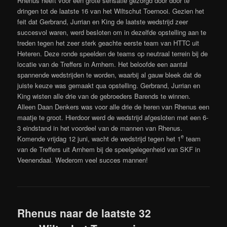
Rhenus heeft voor een grote sensatie gezorgd door door te
dringen tot de laatste 16 van het Wiltschut Toernooi. Gezien het
feit dat Gerbrand, Jurrian en King de laatste wedstrijd zeer
succesvol waren, werd besloten om in dezelfde opstelling aan te
treden tegen het zeer sterk geachte eerste team van HTTC uit
Heteren. Deze ronde speelden de teams op neutraal terrein bij de
locatie van de Treffers in Arnhem. Het beloofde een aantal
spannende wedstrijden te worden, waarbij al gauw bleek dat de
juiste keuze was gemaakt qua opstelling. Gerbrand, Jurrian en
King wisten alle drie van de gebroeders Barends te winnen.
Alleen Daan Denkers was voor alle drie de heren van Rhenus een
maatje te groot. Hierdoor werd de wedstrijd afgesloten met een 6-
3 eindstand in het voordeel van de mannen van Rhenus.
e
Komende vrijdag 12 juni, wacht de wedstrijd tegen het 1
team
van de Treffers uit Arnhem bij de speelgelegenheid van SKF in
Veenendaal. Wederom veel succes mannen!
Rhenus naar de laatste 32