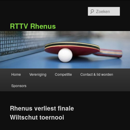
Spring
Spring
naar
naar
Zoek
de
de
primaire
secundaire
RTTV Rhenus
inhoud
inhoud
Hoofdmenu
Home
Vereniging
Competitie
Contact & lid worden
Sponsors
Rhenus verliest finale
Wiltschut toernooi