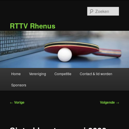
Spring
naar
Zoek
de
primaire
RTTV Rhenus
inhoud
Hoofdmenu
Home
Vereniging
Competitie
Contact & lid worden
Sponsors
Bericht
←
Vorige
Volgende
→
navigatie