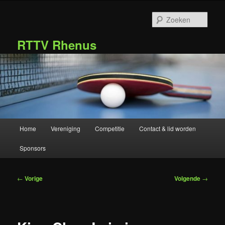
Spring
naar
Zoek
de
primaire
RTTV Rhenus
inhoud
Hoofdmenu
Home
Vereniging
Competitie
Contact & lid worden
Sponsors
Bericht
←
Vorige
Volgende
→
navigatie