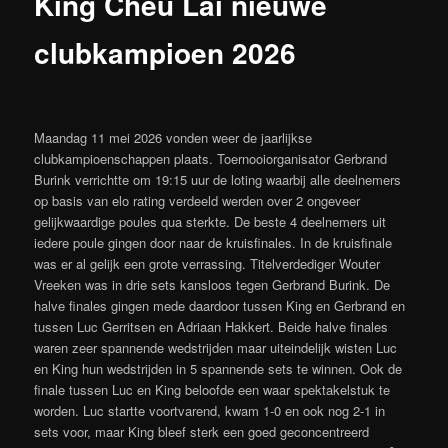
King Cheu Lai nieuwe
clubkampioen 2026
Maandag 11 mei 2026 vonden weer de jaarlijkse
clubkampioenschappen plaats. Toernooiorganisator Gerbrand
Burink verrichtte om 19:15 uur de loting waarbij alle deelnemers
op basis van elo rating verdeeld werden over 2 ongeveer
gelijkwaardige poules qua sterkte. De beste 4 deelnemers uit
iedere poule gingen door naar de kruisfinales. In de kruisfinale
was er al gelijk een grote verrassing. Titelverdediger Wouter
Vreeken was in drie sets kansloos tegen Gerbrand Burink. De
halve finales gingen mede daardoor tussen King en Gerbrand en
tussen Luc Gerritsen en Adriaan Hakkert. Beide halve finales
waren zeer spannende wedstrijden maar uiteindelijk wisten Luc
en King hun wedstrijden in 5 spannende sets te winnen. Ook de
finale tussen Luc en King beloofde een waar spektakelstuk te
worden. Luc startte voortvarend, kwam 1-0 en ook nog 2-1 in
sets voor, maar King bleef sterk een goed geconcentreerd