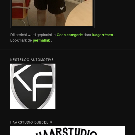
Dit bericht werd geplaatst in
Geen categorie
door
lucgerritsen
.
Bookmark de
permalink
.
KESTELOO AUTOMOTIVE
HAARSTUDIO DUBBEL M