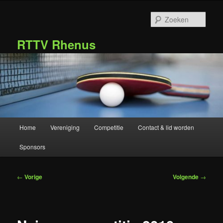
Spring
naar
Zoek
de
primaire
RTTV Rhenus
inhoud
Hoofdmenu
Home
Vereniging
Competitie
Contact & lid worden
Sponsors
Bericht
←
Vorige
Volgende
→
navigatie