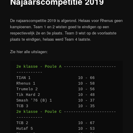
Najaarscompetitie 2019
De najaarscompetitie 2019 is afgerond. Helaas voor Rhenus geen
kampioenen. Team 1 en 2 wisten goed te eindigen op een
respectievelijk 2e en 3e plaats. Team 3 wist op de voorlaatste
plaats te eindigen, helaas werd Team 4 laatste.
Zie hier alle uitslagen:
2e klasse - Poule A
 ----------------------
----------- 
TIAN 1                    10 - 66 
Rhenus 1                  10 - 58 
Trumelo 2                 10 - 56 
Tik Hard 2                10 - 48 
Smash '76 (B) 1           10 - 37 
TCB 3                     10 - 35 
2e klasse - Poule C
 ----------------------
----------- 
TCB 2                     10 - 67 
Hutaf 5                   10 - 53 