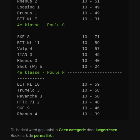
Rhenus 2                  10 - 51 
Looping 1                 10 - 49 
Drusus 1                  10 - 49 
BIT.NL 7                  10 - 31 
4e klasse - Poule C
 ----------------------
----------- 
SKF 8                     10 - 71 
BIT.NL 11                 10 - 59 
Velp 4                    10 - 57 
TIAN 3                    10 - 49 
Rhenus 3                  10 - 40 
Shot (W) 5                10 - 24 
4e klasse - Poule H
 ----------------------
-----------
BIT.NL 10                 10 - 59 
Trumelo 3                 10 - 58
Revanche 3                10 - 50 
HTTC 71 2                 10 - 48 
SKF 9                     10 - 46 
Rhenus 4                  10 - 39 
Dit bericht werd geplaatst in
Geen categorie
door
lucgerritsen
.
Bookmark de
permalink
.